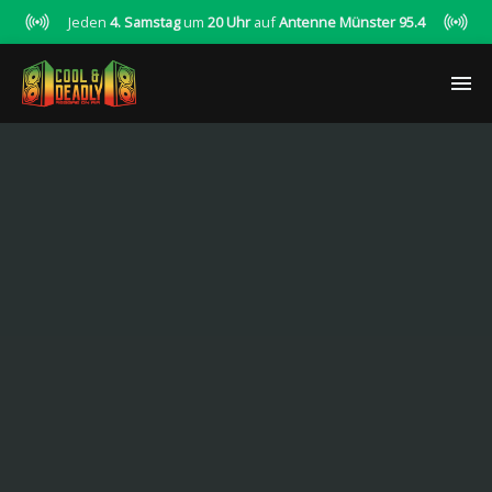
Jeden
4. Samstag
um
20 Uhr
auf
Antenne Münster 95.4